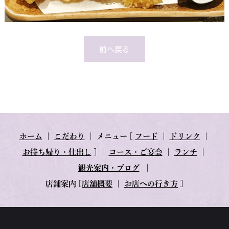
前へ戻る
ホーム
｜
こだわり
｜
メニュー
[
フード
｜
ドリンク
｜
お持ち帰り・仕出し
] ｜
コース・ご宴会
｜
ランチ
｜
観光案内・ブログ
｜
店舗案内
[
店舗概要
｜
お店への行き方
]