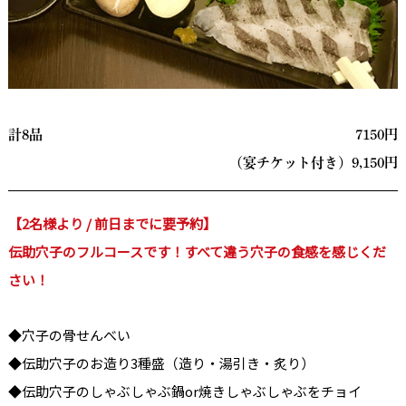
計8品
7150円
（宴チケット付き）9,150
円
【2名様より / 前日までに要予約】
伝助穴子のフルコースです！すべて違う穴子の食感を感じくだ
さい！
◆穴子の骨せんべい
◆伝助穴子のお造り3種盛（造り・湯引き・炙り）
◆伝助穴子のしゃぶしゃぶ鍋or焼きしゃぶしゃぶをチョイ