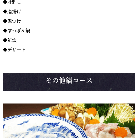
◆肝刺し
◆唐揚げ
◆煮つけ
◆すっぽん鍋
◆雑炊
◆デザート
その他鍋コース