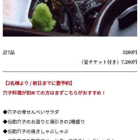
計7品
5280円
（宴チケット付き）7,280
円
【2名様より / 前日までに要予約】
穴子料理が初めての方はまずこちらがおすすめ！
◆穴子の骨せんべいサラダ
◆伝助穴子のお造りと湯引きの2種盛り
◆伝助穴子の焼きしゃぶしゃぶ