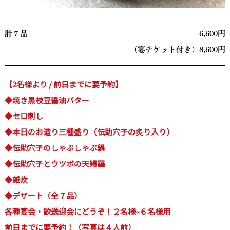
計７品
6,600円
（宴チケット付き）8,600
円
【2名様より / 前日までに要予約】
◆焼き黒枝豆醤油バター
◆セロ刺し
◆本日のお造り三種盛り（伝助穴子の炙り入り）
◆伝助穴子のしゃぶしゃぶ鍋
◆伝助穴子とウツボの天婦羅
◆雑炊
◆デザート（全７品）
各種宴会・歓送迎会にどうぞ！２名様~６名様用
前日までに要予約！（写真は４人前）