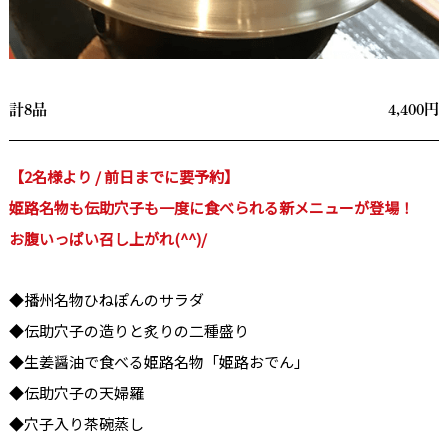
計8品
4,400円
【2名様より / 前日までに要予約】
姫路名物も伝助穴子も一度に食べられる新メニューが登場！
お腹いっぱい召し上がれ(^^)/
◆播州名物ひねぽんのサラダ
◆伝助穴子の造りと炙りの二種盛り
◆生姜醤油で食べる姫路名物「姫路おでん」
◆伝助穴子の天婦羅
◆穴子入り茶碗蒸し