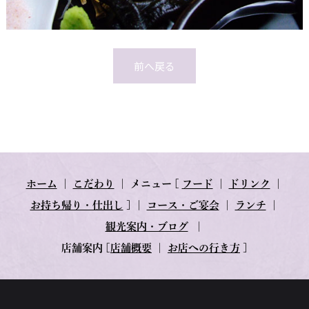
前へ戻る
ホーム
｜
こだわり
｜
メニュー
[
フード
｜
ドリンク
｜
お持ち帰り・仕出し
] ｜
コース・ご宴会
｜
ランチ
｜
観光案内・ブログ
｜
店舗案内
[
店舗概要
｜
お店への行き方
]