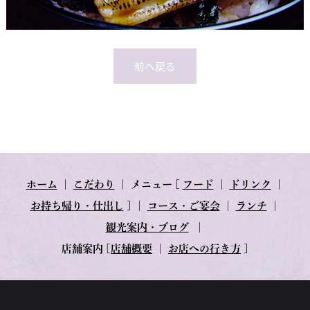
前へ戻る
ホーム
｜
こだわり
｜
メニュー
[
フード
｜
ドリンク
｜
お持ち帰り・仕出し
] ｜
コース・ご宴会
｜
ランチ
｜
観光案内・ブログ
｜
店舗案内
[
店舗概要
｜
お店への行き方
]