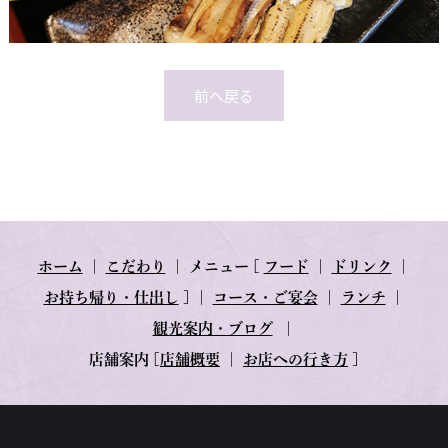
前へ戻る
ホーム
｜
こだわり
｜
メニュー
[
フード
｜
ドリンク
｜
お持ち帰り・仕出し
] ｜
コース・ご宴会
｜
ランチ
｜
観光案内・ブログ
｜
店舗案内
[
店舗概要
｜
お店への行き方
]