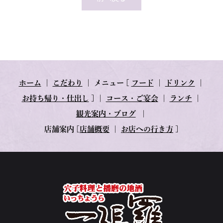
ホーム
｜
こだわり
｜
メニュー
[
フード
｜
ドリンク
｜
お持ち帰り・仕出し
] ｜
コース・ご宴会
｜
ランチ
｜
観光案内・ブログ
｜
店舗案内
[
店舗概要
｜
お店への行き方
]