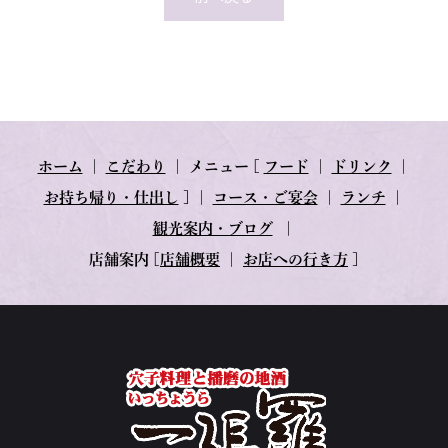
ホーム
｜
こだわり
｜
メニュー
[
フード
｜
ドリンク
｜
お持ち帰り・仕出し
] ｜
コース・ご宴会
｜
ランチ
｜
観光案内・ブログ
｜
店舗案内
[
店舗概要
｜
お店への行き方
]