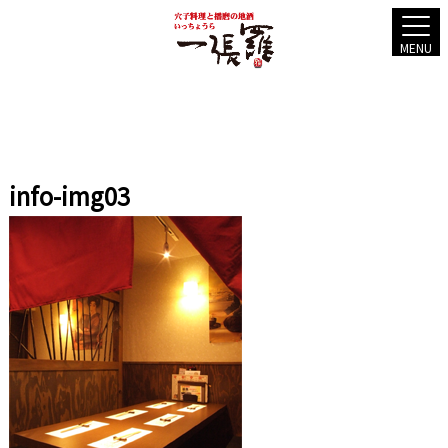
MENU
info-img03