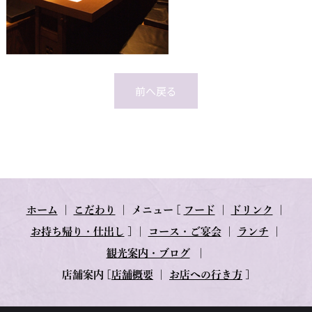
前へ戻る
ホーム
｜
こだわり
｜
メニュー
[
フード
｜
ドリンク
｜
お持ち帰り・仕出し
] ｜
コース・ご宴会
｜
ランチ
｜
観光案内・ブログ
｜
店舗案内
[
店舗概要
｜
お店への行き方
]