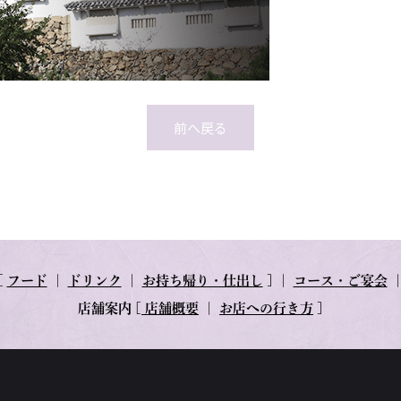
前へ戻る
[
フード
｜
ドリンク
｜
お持ち帰り・仕出し
] ｜
コース・ご宴会
店舗案内
[
店舗概要
｜
お店への行き方
]