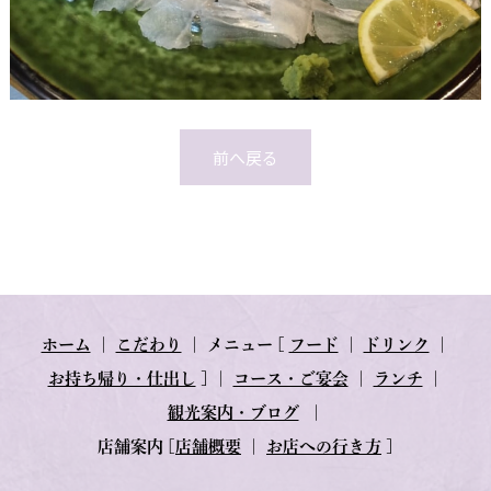
前へ戻る
ホーム
｜
こだわり
｜
メニュー
[
フード
｜
ドリンク
｜
お持ち帰り・仕出し
] ｜
コース・ご宴会
｜
ランチ
｜
観光案内・ブログ
｜
店舗案内
[
店舗概要
｜
お店への行き方
]