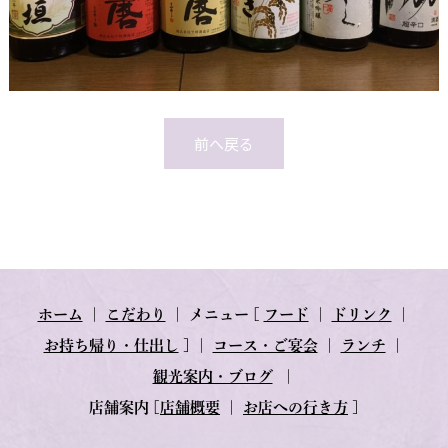
前へ戻る
ホーム
｜
こだわり
｜
メニュー
[
フード
｜
ドリンク
｜
お持ち帰り・仕出し
] ｜
コース・ご宴会
｜
ランチ
｜
観光案内・ブログ
｜
店舗案内
[
店舗概要
｜
お店への行き方
]