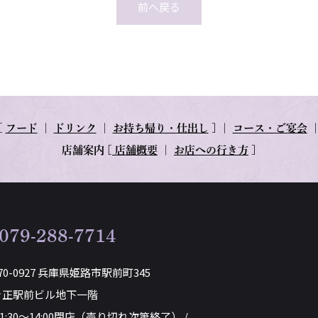
前へ戻る
[
フード
｜
ドリンク
｜
お持ち帰り・仕出し
] ｜
コース・ご宴会
店舗案内
[
店舗概要
｜
お店への行き方
]
079-288-7714
70-0927 兵庫県姫路市駅前町345
き正駅前ビル地下一階
11:30～14:00閉店（売り切れ次第終了） /