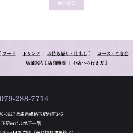
前へ戻る
[
フード
｜
ドリンク
｜
お持ち帰り・仕出し
] ｜
コース・ご宴会
店舗案内
[
店舗概要
｜
お店への行き方
]
079-288-7714
70-0927 兵庫県姫路市駅前町345
き正駅前ビル地下一階
11:30～14:00閉店（売り切れ次第終了） /