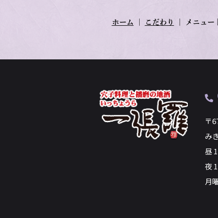
ホーム
｜
こだわり
｜
メニュー
〒6
み
昼 
夜 1
月