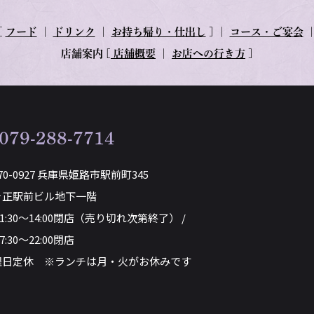
[
フード
｜
ドリンク
｜
お持ち帰り・仕出し
] ｜
コース・ご宴会
店舗案内
[
店舗概要
｜
お店への行き方
]
079-288-7714
70-0927 兵庫県姫路市駅前町345
き正駅前ビル地下一階
11:30～14:00閉店（売り切れ次第終了） /
7:30～22:00閉店
曜日定休 ※ランチは月・火がお休みです