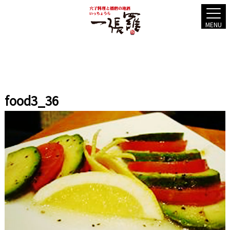
MENU
food3_36