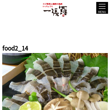
MENU
food2_14