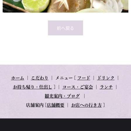
前へ戻る
ホーム
｜
こだわり
｜
メニュー
[
フード
｜
ドリンク
｜
お持ち帰り・仕出し
] ｜
コース・ご宴会
｜
ランチ
｜
観光案内・ブログ
｜
店舗案内
[
店舗概要
｜
お店への行き方
]