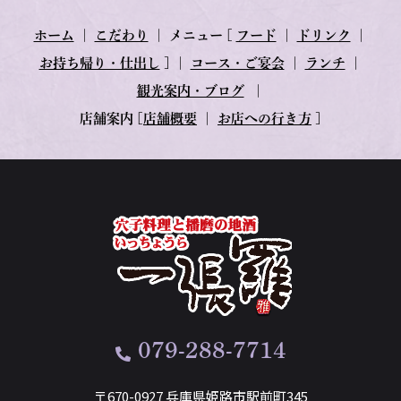
ホーム
｜
こだわり
｜
メニュー
[
フード
｜
ドリンク
｜
お持ち帰り・仕出し
] ｜
コース・ご宴会
｜
ランチ
｜
観光案内・ブログ
｜
店舗案内
[
店舗概要
｜
お店への行き方
]
079-288-7714
〒670-0927 兵庫県姫路市駅前町345