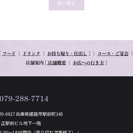
前へ戻る
[
フード
｜
ドリンク
｜
お持ち帰り・仕出し
] ｜
コース・ご宴会
店舗案内
[
店舗概要
｜
お店への行き方
]
079-288-7714
70-0927 兵庫県姫路市駅前町345
き正駅前ビル地下一階
11:30～14:00閉店（売り切れ次第終了） /