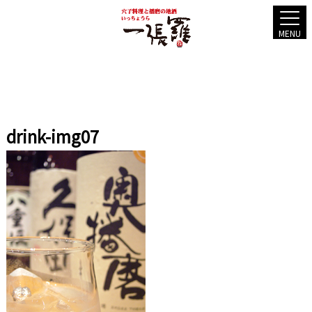
MENU
drink-img07