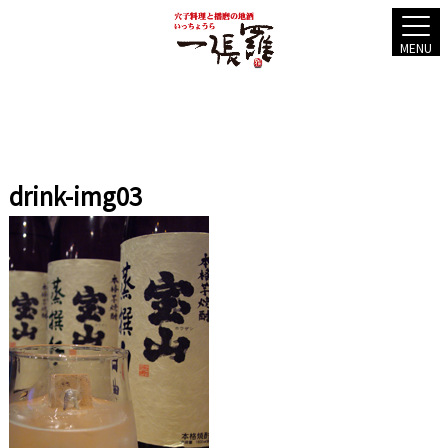
MENU
drink-img03