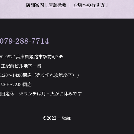
店舗案内
[
店舗概要
｜
お店への行き方
]
079-288-7714
70-0927 兵庫県姫路市駅前町345
き正駅前ビル地下一階
11:30～14:00閉店（売り切れ次第終了） /
7:30～22:00閉店
曜日定休 ※ランチは月・火がお休みです
©2022 一張羅