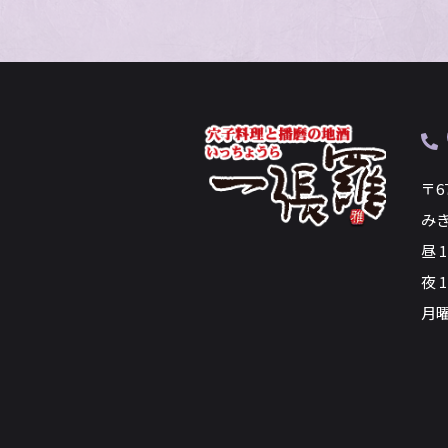
〒6
み
昼 
夜 1
月