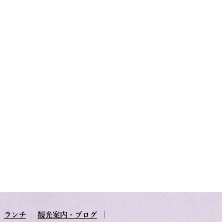
｜
ランチ
｜
観光案内・ブログ
｜