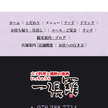
ホーム
｜
こだわり
｜
メニュー
[
フード
｜
ドリンク
｜
お持ち帰り・仕出し
] ｜
コース・ご宴会
｜
ランチ
｜
観光案内・ブログ
｜
店舗案内
[
店舗概要
｜
お店への行き方
]
079-288-7714