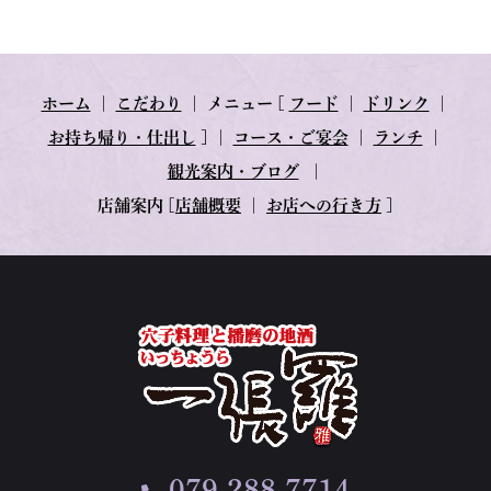
ホーム
｜
こだわり
｜
メニュー
[
フード
｜
ドリンク
｜
お持ち帰り・仕出し
] ｜
コース・ご宴会
｜
ランチ
｜
観光案内・ブログ
｜
店舗案内
[
店舗概要
｜
お店への行き方
]
079-288-7714