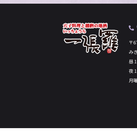
〒6
み
昼 
夜 1
月