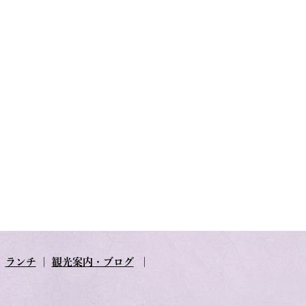
｜
ランチ
｜
観光案内・ブログ
｜