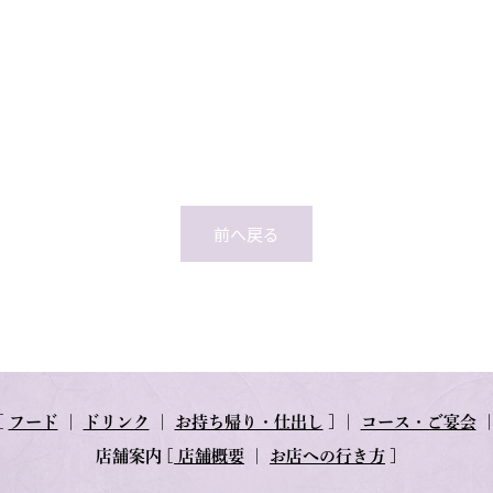
前へ戻る
[
フード
｜
ドリンク
｜
お持ち帰り・仕出し
] ｜
コース・ご宴会
店舗案内
[
店舗概要
｜
お店への行き方
]