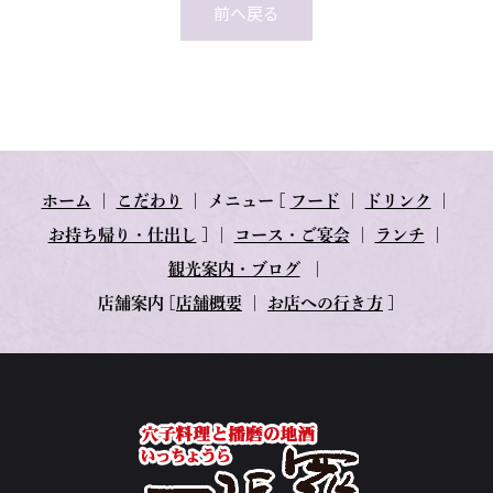
前へ戻る
ホーム
｜
こだわり
｜
メニュー
[
フード
｜
ドリンク
｜
お持ち帰り・仕出し
] ｜
コース・ご宴会
｜
ランチ
｜
観光案内・ブログ
｜
店舗案内
[
店舗概要
｜
お店への行き方
]