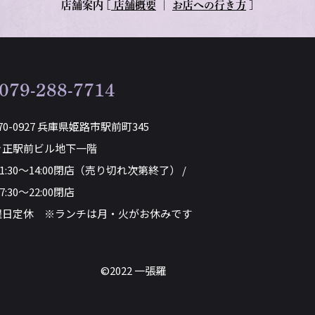
店舗案内
[
店舗概要
｜
お店への行き方
]
079-288-7714
70-0927 兵庫県姫路市駅前町345
き正駅前ビル地下一階
11:30～14:00閉店（売り切れ次第終了） /
7:30～22:00閉店
曜日定休 ※ランチは月・火がお休みです
©2022 一張羅