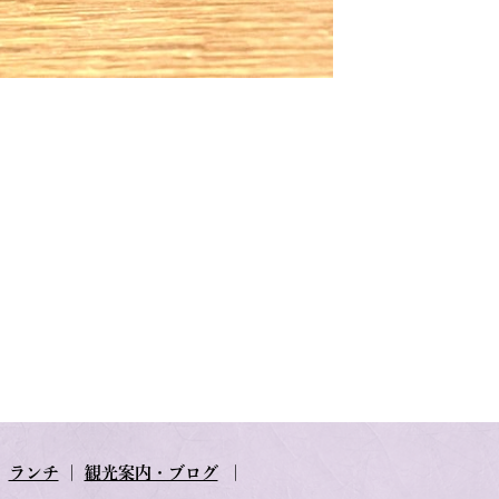
｜
ランチ
｜
観光案内・ブログ
｜