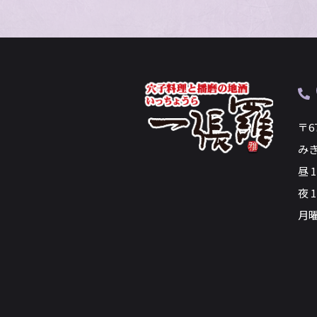
〒6
み
昼 
夜 1
月