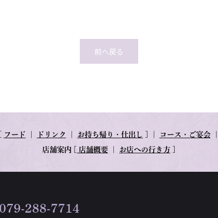
前へ戻る
[
フード
｜
ドリンク
｜
お持ち帰り・仕出し
] ｜
コース・ご宴会
店舗案内
[
店舗概要
｜
お店への行き方
]
079-288-7714