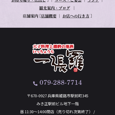
お持ち帰り・仕出し
] ｜
コース・ご宴会
｜
ランチ
｜
観光案内・ブログ
｜
店舗案内
[
店舗概要
｜
お店への行き方
]
079-288-7714
〒670-0927 兵庫県姫路市駅前町345
みき正駅前ビル地下一階
昼 11:30～14:00閉店（売り切れ次第終了） /