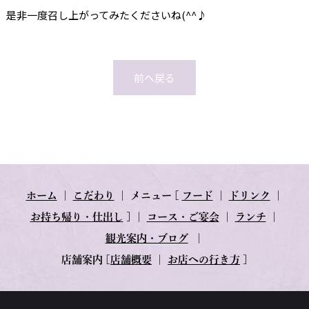
是非一度召し上がってみたくださいね(^^♪
前へ戻る
ホーム
｜
こだわり
｜
メニュー
[
フード
｜
ドリンク
｜
お持ち帰り・仕出し
] ｜
コース・ご宴会
｜
ランチ
｜
観光案内・ブログ
｜
店舗案内
[
店舗概要
｜
お店への行き方
]