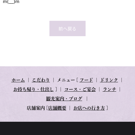
m(__)m
前へ戻る
ホーム
｜
こだわり
｜
メニュー
[
フード
｜
ドリンク
｜
お持ち帰り・仕出し
] ｜
コース・ご宴会
｜
ランチ
｜
観光案内・ブログ
｜
店舗案内
[
店舗概要
｜
お店への行き方
]