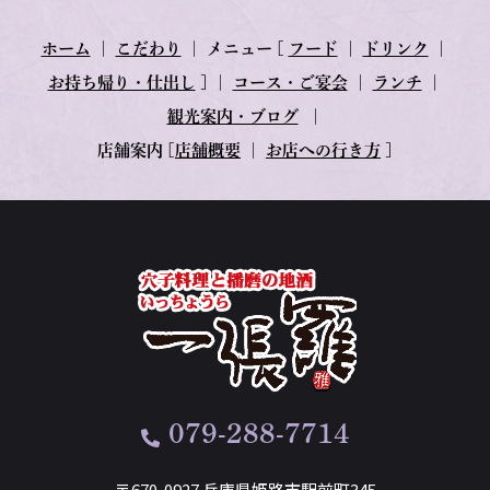
ホーム
｜
こだわり
｜
メニュー
[
フード
｜
ドリンク
｜
お持ち帰り・仕出し
] ｜
コース・ご宴会
｜
ランチ
｜
観光案内・ブログ
｜
店舗案内
[
店舗概要
｜
お店への行き方
]
079-288-7714
〒670-0927 兵庫県姫路市駅前町345