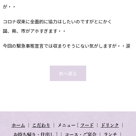
が・・
コロナ収束に全面的に協力はしたいのですがとにかく
国、県、市がアホすぎます・・
今回の緊急事態宣言では収まりそうにない気がしますが・・涙
前へ戻る
ホーム
｜
こだわり
｜
メニュー
[
フード
｜
ドリンク
｜
お持ち帰り・仕出し
] ｜
コース・ご宴会
｜
ランチ
｜