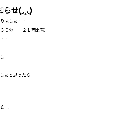
せ(◞‸◟)
まりました・・
時３０分 ２１時閉店）
定・・
し
かしたと思ったら
？
徹底し
で