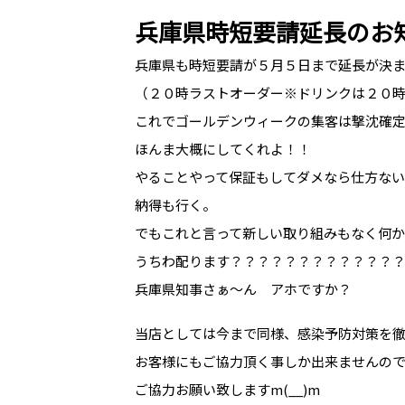
兵庫県時短要請延長のお知ら
兵庫県も時短要請が５月５日まで延長が決
（２０時ラストオーダー※ドリンクは２０
これでゴールデンウィークの集客は撃沈確
ほんま大概にしてくれよ！！
やることやって保証もしてダメなら仕方ない
納得も行く。
でもこれと言って新しい取り組みもなく何
うちわ配ります？？？？？？？？？？？？
兵庫県知事さぁ～ん アホですか？
当店としては今まで同様、感染予防対策を
お客様にもご協力頂く事しか出来ませんの
ご協力お願い致しますm(__)m