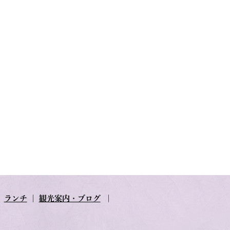
｜
ランチ
｜
観光案内・ブログ
｜