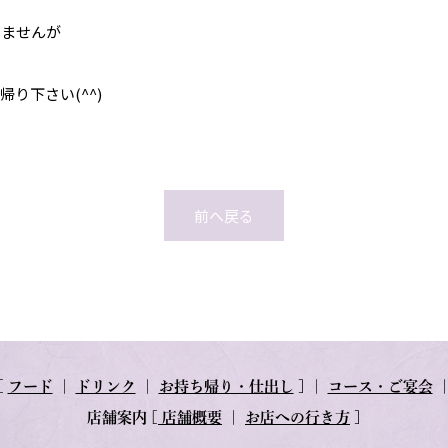
えませんが
て
り下さい(^^)
前へ戻る
[
フード
｜
ドリンク
｜
お持ち帰り・仕出し
] ｜
コース・ご宴会
店舗案内
[
店舗概要
｜
お店への行き方
]