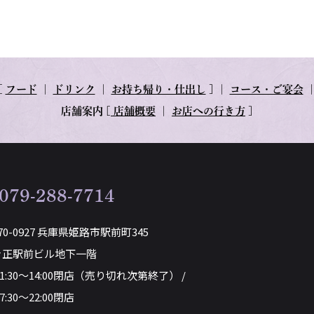
[
フード
｜
ドリンク
｜
お持ち帰り・仕出し
] ｜
コース・ご宴会
店舗案内
[
店舗概要
｜
お店への行き方
]
079-288-7714
70-0927 兵庫県姫路市駅前町345
き正駅前ビル地下一階
11:30～14:00閉店（売り切れ次第終了） /
7:30～22:00閉店