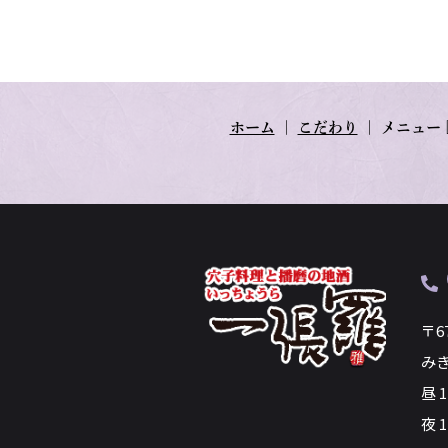
ホーム
｜
こだわり
｜
メニュー
〒6
み
昼 
夜 1