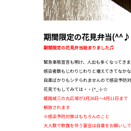
期間限定の花見弁当(^^♪
期間限定の花見弁当始まりました♫
緊急事態宣言も明け、人出も多くなってきま
感染者数もじわりじわりと増えてきてなか
自粛ばかりもシテられませんので感染予防
花見でもしてみては・・(^_-)-☆
姫路城三の丸広場が3月26日～4月11日まで
解放されます
※感染予防対策はもちろんのこと
大人数で飲食を伴う宴会は自粛をお願いし