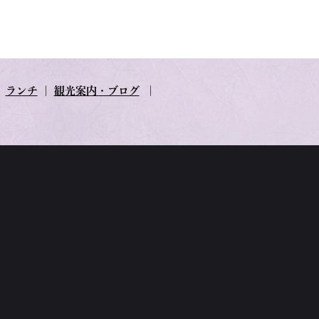
｜
ランチ
｜
観光案内・ブログ
｜