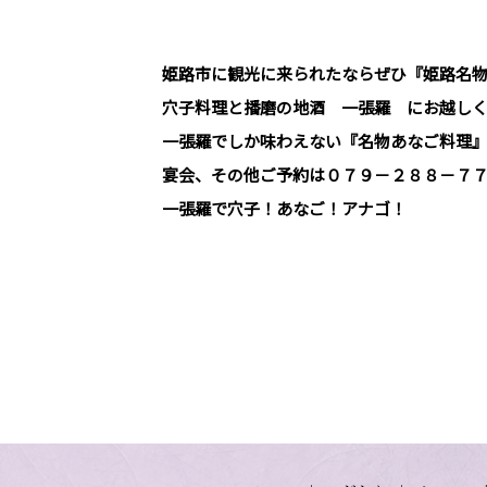
姫路市に観光に来られたならぜひ『姫路名
穴子料理と播磨の地酒 一張羅 にお越し
一張羅でしか味わえない『名物あなご料理
宴会、その他ご予約は０７９－２８８－７
一張羅で穴子！あなご！アナゴ！