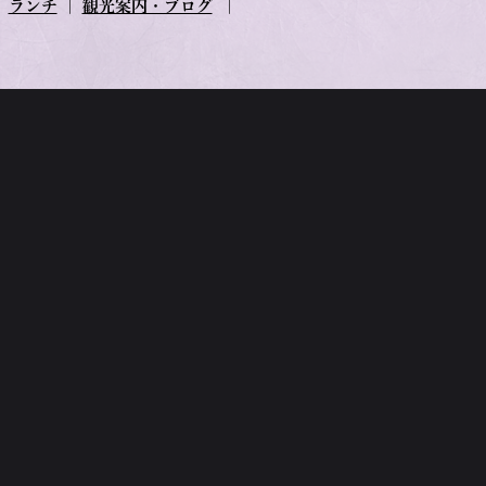
｜
ランチ
｜
観光案内・ブログ
｜