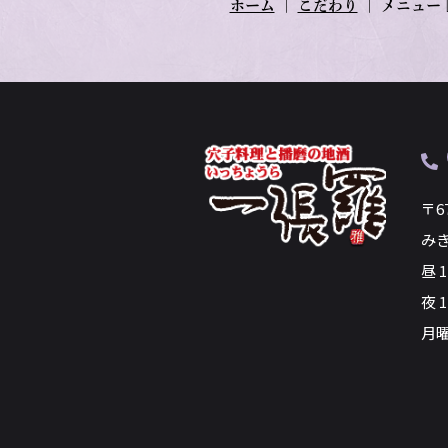
ホーム
｜
こだわり
｜
メニュー
〒6
み
昼 
夜 1
月