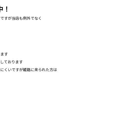
中！
ドですが当店も例外でなく
・
ります
業しております
いにくいですが姫路に来られた方は