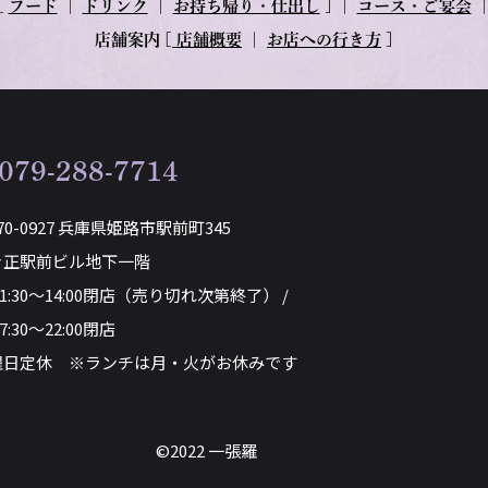
[
フード
｜
ドリンク
｜
お持ち帰り・仕出し
] ｜
コース・ご宴会
店舗案内
[
店舗概要
｜
お店への行き方
]
079-288-7714
70-0927 兵庫県姫路市駅前町345
き正駅前ビル地下一階
11:30～14:00閉店（売り切れ次第終了） /
7:30～22:00閉店
曜日定休 ※ランチは月・火がお休みです
©2022 一張羅