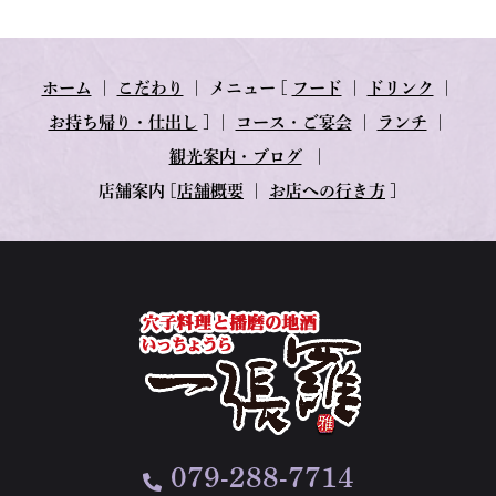
ホーム
｜
こだわり
｜
メニュー
[
フード
｜
ドリンク
｜
お持ち帰り・仕出し
] ｜
コース・ご宴会
｜
ランチ
｜
観光案内・ブログ
｜
店舗案内
[
店舗概要
｜
お店への行き方
]
079-288-7714