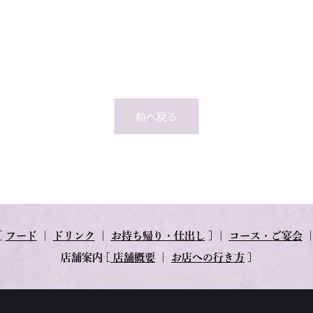
前へ戻る
[
フード
｜
ドリンク
｜
お持ち帰り・仕出し
] ｜
コース・ご宴会
店舗案内
[
店舗概要
｜
お店への行き方
]