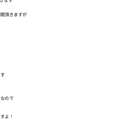
時間頂きますが
！
です
いなので
ですよ！