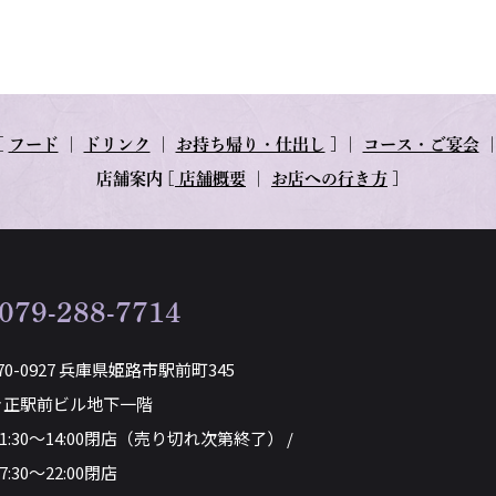
[
フード
｜
ドリンク
｜
お持ち帰り・仕出し
] ｜
コース・ご宴会
店舗案内
[
店舗概要
｜
お店への行き方
]
079-288-7714
70-0927 兵庫県姫路市駅前町345
き正駅前ビル地下一階
11:30～14:00閉店（売り切れ次第終了） /
7:30～22:00閉店