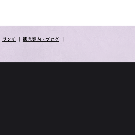
｜
ランチ
｜
観光案内・ブログ
｜