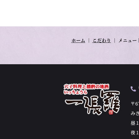
ホーム
｜
こだわり
｜
メニュー
〒6
み
昼 
夜 1