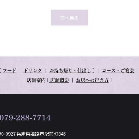
前へ戻る
[
フード
｜
ドリンク
｜
お持ち帰り・仕出し
] ｜
コース・ご宴会
店舗案内
[
店舗概要
｜
お店への行き方
]
079-288-7714
70-0927 兵庫県姫路市駅前町345