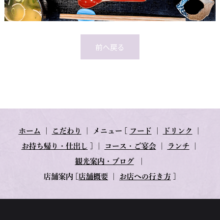
前へ戻る
ホーム
｜
こだわり
｜
メニュー
[
フード
｜
ドリンク
｜
お持ち帰り・仕出し
] ｜
コース・ご宴会
｜
ランチ
｜
観光案内・ブログ
｜
店舗案内
[
店舗概要
｜
お店への行き方
]