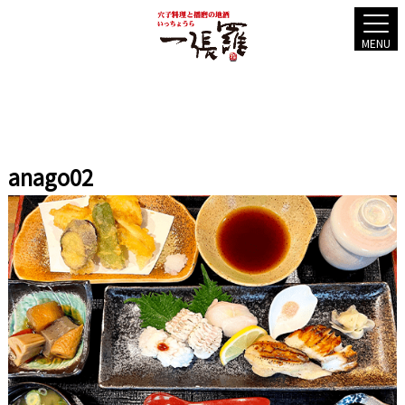
MENU
anago02