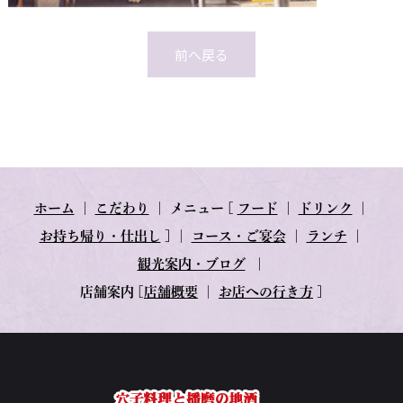
前へ戻る
ホーム
｜
こだわり
｜
メニュー
[
フード
｜
ドリンク
｜
お持ち帰り・仕出し
] ｜
コース・ご宴会
｜
ランチ
｜
観光案内・ブログ
｜
店舗案内
[
店舗概要
｜
お店への行き方
]