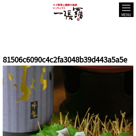
MENU
81506c6090c4c2fa3048b39d443a5a5e