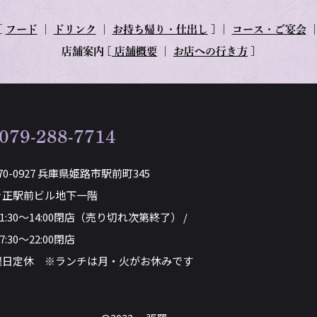
[
フード
｜
ドリンク
｜
お持ち帰り・仕出し
] ｜
コース・ご宴会
店舗案内
[
店舗概要
｜
お店への行き方
]
079-288-7714
70-0927 兵庫県姫路市駅前町345
き正駅前ビル地下一階
11:30～14:00閉店（売り切れ次第終了） /
7:30～22:00閉店
曜日定休 ※ランチは月・火がお休みです