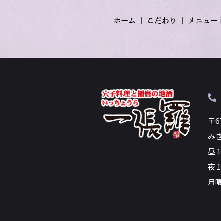
ホーム
｜
こだわり
｜
メニュー
〒6
み
昼 
夜 1
月