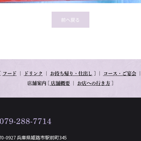
前へ戻る
[
フード
｜
ドリンク
｜
お持ち帰り・仕出し
] ｜
コース・ご宴会
店舗案内
[
店舗概要
｜
お店への行き方
]
079-288-7714
70-0927 兵庫県姫路市駅前町345