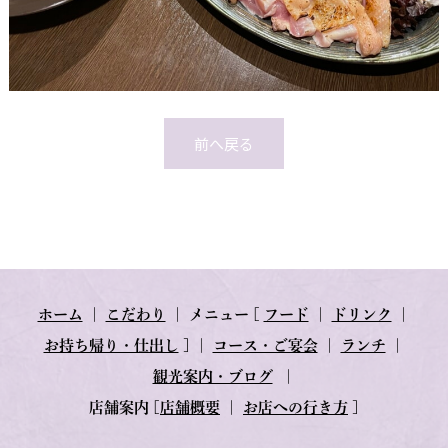
前へ戻る
ホーム
｜
こだわり
｜
メニュー
[
フード
｜
ドリンク
｜
お持ち帰り・仕出し
] ｜
コース・ご宴会
｜
ランチ
｜
観光案内・ブログ
｜
店舗案内
[
店舗概要
｜
お店への行き方
]