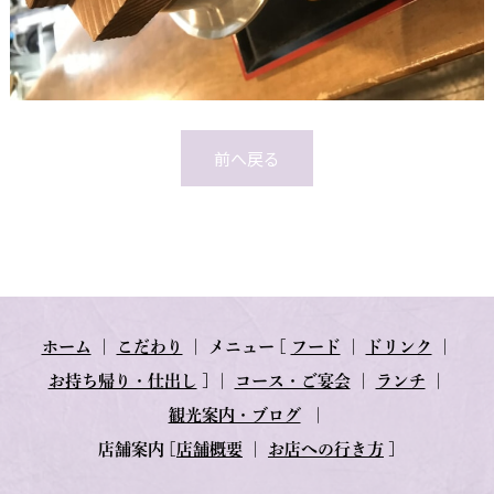
前へ戻る
ホーム
｜
こだわり
｜
メニュー
[
フード
｜
ドリンク
｜
お持ち帰り・仕出し
] ｜
コース・ご宴会
｜
ランチ
｜
観光案内・ブログ
｜
店舗案内
[
店舗概要
｜
お店への行き方
]