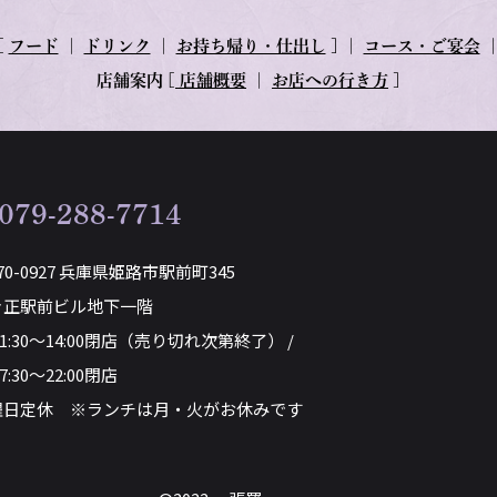
[
フード
｜
ドリンク
｜
お持ち帰り・仕出し
] ｜
コース・ご宴会
店舗案内
[
店舗概要
｜
お店への行き方
]
079-288-7714
70-0927 兵庫県姫路市駅前町345
き正駅前ビル地下一階
11:30～14:00閉店（売り切れ次第終了） /
7:30～22:00閉店
曜日定休 ※ランチは月・火がお休みです