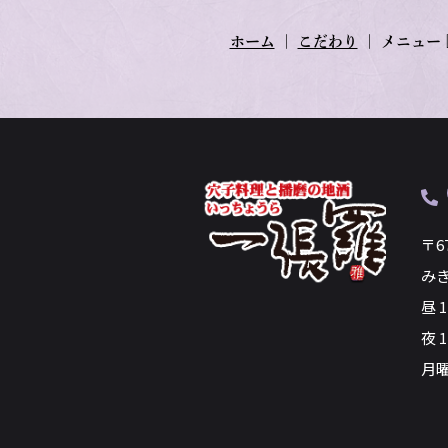
ホーム
｜
こだわり
｜
メニュー
〒6
み
昼 
夜 1
月