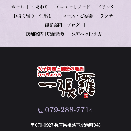
ホーム
｜
こだわり
｜
メニュー
[
フード
｜
ドリンク
｜
お持ち帰り・仕出し
] ｜
コース・ご宴会
｜
ランチ
｜
観光案内・ブログ
｜
店舗案内
[
店舗概要
｜
お店への行き方
]
079-288-7714
〒670-0927 兵庫県姫路市駅前町345