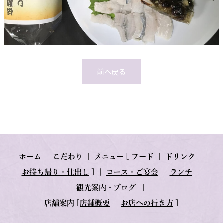
前へ戻る
ホーム
｜
こだわり
｜
メニュー
[
フード
｜
ドリンク
｜
お持ち帰り・仕出し
] ｜
コース・ご宴会
｜
ランチ
｜
観光案内・ブログ
｜
店舗案内
[
店舗概要
｜
お店への行き方
]