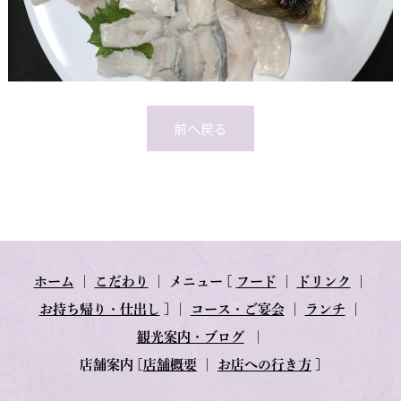
前へ戻る
ホーム
｜
こだわり
｜
メニュー
[
フード
｜
ドリンク
｜
お持ち帰り・仕出し
] ｜
コース・ご宴会
｜
ランチ
｜
観光案内・ブログ
｜
店舗案内
[
店舗概要
｜
お店への行き方
]